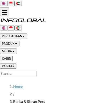
PERUSAHAAN
▼
PRODUK
▼
MEDIA
▼
KARIR
KONTAK
Home
/
Berita & Siaran Pers