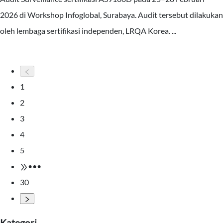
2026 di Workshop Infoglobal, Surabaya. Audit tersebut dilakukan
oleh lembaga sertifikasi independen, LRQA Korea. ...
Baca Selengkapnya
1
2
3
4
5
•••
30